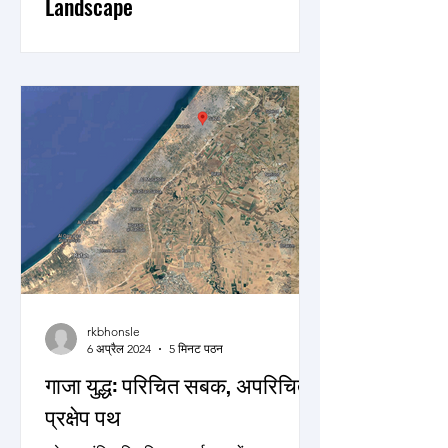
Landscape
In an era where our lives are
increasingly intertwined with
technology, cybersecurity has become
a pressing concern for individuals
and...
rkbhonsle
6 अप्रैल 2024
5 मिनट पठन
गाजा युद्ध: परिचित सबक, अपरिचित
प्रक्षेप पथ