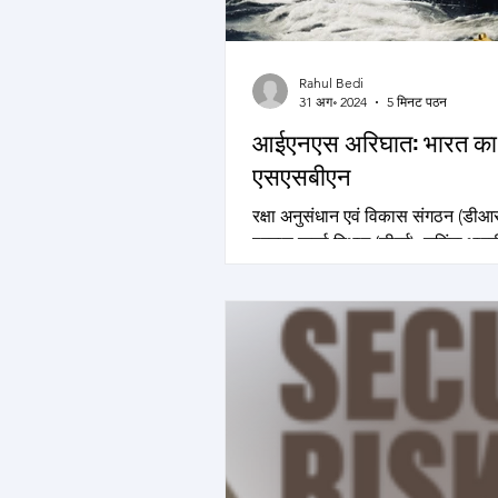
Rahul Bedi
31 अग॰ 2024
5 मिनट पठन
आईएनएस अरिघात: भारत का 
एसएसबीएन
रक्षा अनुसंधान एवं विकास संगठन (डी
परमाणु ऊर्जा विभाग (डीएई), चुनिंदा भार
(आईएन) कर्मियों और रूसी वैज्ञानिकों और