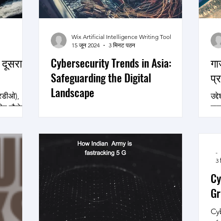
Wix Artificial Intelligence Writing Tool
15 जून 2024
3 मिनट पठन
दूसरा
Cybersecurity Trends in Asia:
गा
Safeguarding the Digital
प्र
Landscape
आरडीओ),
उद्द
तीय नौसेना
मान
In an era where our lives are increasingly
...
मान
intertwined with technology,
cybersecurity has become a pressing
concern for individuals and...
-
3 
Cy
Gr
Cyb